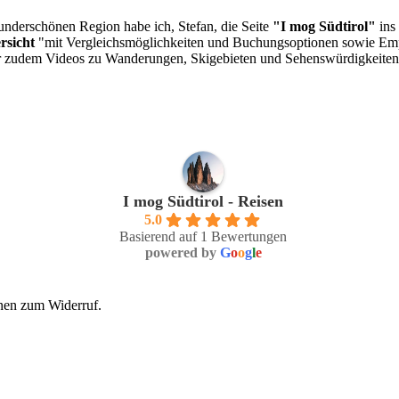
underschönen Region habe ich, Stefan, die Seite
"I mog Südtirol"
ins
rsicht
"mit Vergleichsmöglichkeiten und Buchungsoptionen sowie Em
hr zudem Videos zu Wanderungen, Skigebieten und Sehenswürdigkeiten. 
I mog Südtirol - Reisen
5.0
Basierend auf 1 Bewertungen
powered by
G
o
o
g
l
e
nen zum Widerruf.