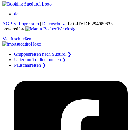
de
AGB´s
|
Impressum
|
Datenschutz
| Ust.-ID: DE 294989633 |
powered by
Menü schließen
Gruppenreisen nach Südtirol ❯
Unterkunft online buchen ❯
Pauschalreisen ❯