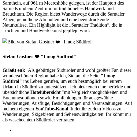
Sarnthein, auf 961 m Meereshöhe gelegen, ist der Hauptort des
Sarntals und ein Zentrum für traditionelles Handwerk und
Brauchtum. Die Region bietet Wanderwege durch die Sarntaler
Alpen, gemütliche Almhütten und eine beeindruckende
Naturkulisse. Ein Highlight ist die „Sarntaler Tradition“, die in
Trachten und Handwerkskunst gepflegt wird.
Stefan Gostner ❤️ "I mog Südtirol"
Griaßt enk
-Als gebürtiger Südtiroler und wohl größter Fan dieser
wunderschönen Region habe ich, Stefan, die Seite
"I mog
Südtirol"
ins Leben gerufen, um euch bestmöglich bei eurem
Urlaub in Südtirol zu unterstützen. Ich biete euch eine perfekte und
übersichtliche
Hotelübersicht
"mit Vergleichsmöglichkeiten und
Buchungsoptionen sowie Empfehlungen für ausgewählte
Wanderungen, Ausflüge, Besichtigungen und Veranstaltungen. Auf
meinem eigenen
YouTube-Kanal
findet ihr zudem Videos zu
Wanderungen, Skigebieten und Sehenswürdigkeiten. Ihr könnt mir
als waschechtem Südtiroler vertrauen.