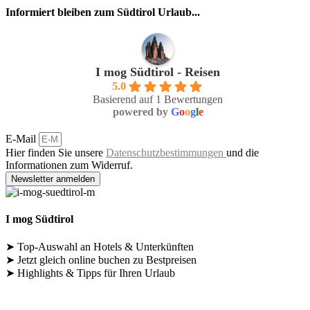
Informiert bleiben zum Südtirol Urlaub...
I mog Südtirol - Reisen
5.0
Basierend auf 1 Bewertungen
powered by
G
o
o
g
l
e
E-Mail
Hier finden Sie unsere
Datenschutzbestimmungen
und die
Informationen zum Widerruf.
Newsletter anmelden
I mog Südtirol
➤ Top-Auswahl an Hotels & Unterkünften
➤ Jetzt gleich online buchen zu Bestpreisen
➤ Highlights & Tipps für Ihren Urlaub