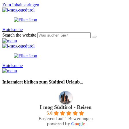
Zum Inhalt springen
Hotelsuche
Search the website
Hotelsuche
Informiert bleiben zum Südtirol Urlaub...
I mog Südtirol - Reisen
5.0
Basierend auf 1 Bewertungen
powered by
G
o
o
g
l
e